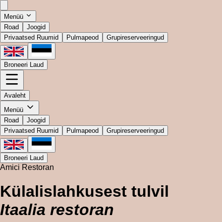
Menüü
Road
Joogid
Privaatsed Ruumid
Pulmapeod
Grupireserveeringud
Broneeri Laud
Avaleht
Menüü
Road
Joogid
Privaatsed Ruumid
Pulmapeod
Grupireserveeringud
Broneeri Laud
Amici Restoran
Külalislahkusest tulvil
Itaalia restoran