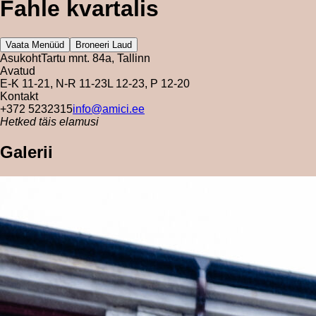
Fahle kvartalis
Vaata Menüüd
Broneeri Laud
Asukoht
Tartu mnt. 84a, Tallinn
Avatud
E-K 11-21, N-R 11-23
L 12-23, P 12-20
Kontakt
+372 5232315
info@amici.ee
Hetked täis elamusi
Galerii