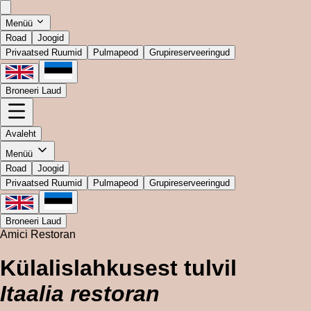
Menüü
Road
Joogid
Privaatsed Ruumid
Pulmapeod
Grupireserveeringud
Broneeri Laud
Avaleht
Menüü
Road
Joogid
Privaatsed Ruumid
Pulmapeod
Grupireserveeringud
Broneeri Laud
Amici Restoran
Külalislahkusest tulvil
Itaalia restoran