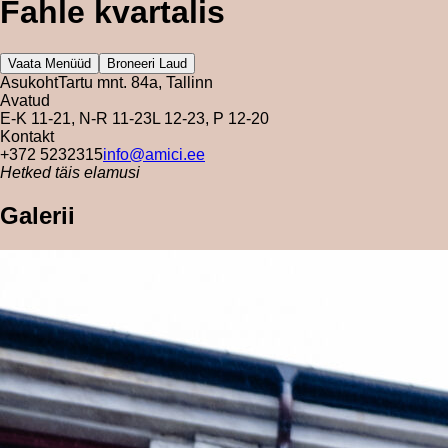
Fahle kvartalis
Vaata Menüüd
Broneeri Laud
Asukoht
Tartu mnt. 84a, Tallinn
Avatud
E-K 11-21, N-R 11-23
L 12-23, P 12-20
Kontakt
+372 5232315
info@amici.ee
Hetked täis elamusi
Galerii