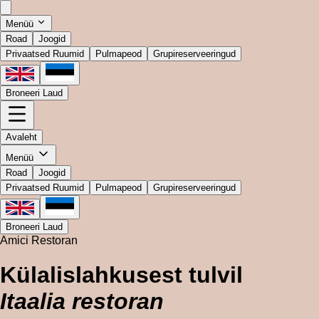
Menüü
Road
Joogid
Privaatsed Ruumid
Pulmapeod
Grupireserveeringud
Broneeri Laud
Avaleht
Menüü
Road
Joogid
Privaatsed Ruumid
Pulmapeod
Grupireserveeringud
Broneeri Laud
Amici Restoran
Külalislahkusest tulvil
Itaalia restoran