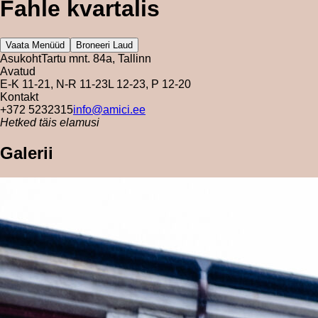
Fahle kvartalis
Vaata Menüüd
Broneeri Laud
Asukoht
Tartu mnt. 84a, Tallinn
Avatud
E-K 11-21, N-R 11-23
L 12-23, P 12-20
Kontakt
+372 5232315
info@amici.ee
Hetked täis elamusi
Galerii