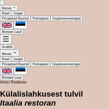
Menüü
Road
Joogid
Privaatsed Ruumid
Pulmapeod
Grupireserveeringud
Broneeri Laud
Avaleht
Menüü
Road
Joogid
Privaatsed Ruumid
Pulmapeod
Grupireserveeringud
Broneeri Laud
Amici Restoran
Külalislahkusest tulvil
Itaalia restoran