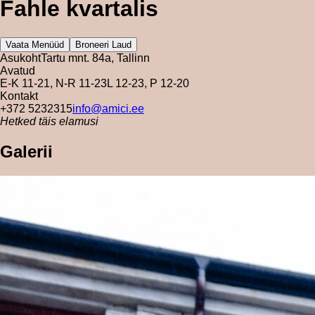
Fahle kvartalis
Vaata Menüüd
Broneeri Laud
Asukoht
Tartu mnt. 84a, Tallinn
Avatud
E-K 11-21, N-R 11-23
L 12-23, P 12-20
Kontakt
+372 5232315
info@amici.ee
Hetked täis elamusi
Galerii